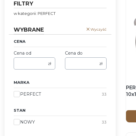
FILTRY
w kategorii: PERFECT
WYBRANE
Wyczyść
CENA
Cena od
Cena do
zł
zł
MARKA
PER
Marka
PERFECT
10x
33
wsk
STAN
Stan
NOWY
33