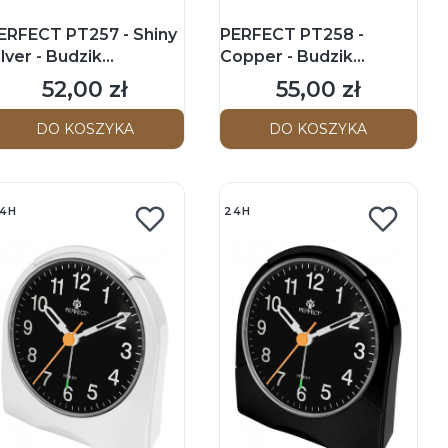
ERFECT PT257 - Shiny
PERFECT PT258 -
ilver - Budzik
Copper - Budzik
skazówkowy
wskazówkowy
52,00 zł
55,00 zł
Cena
Cena
DO KOSZYKA
DO KOSZYKA
4H
24H