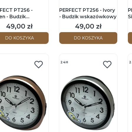
FECT PT256 -
PERFECT PT256 - Ivory
P
en - Budzik
- Budzik wskazówkowy
S
kazówkowy
w
49,00 zł
49,00 zł
Cena
Cena
DO KOSZYKA
DO KOSZYKA
24H
2