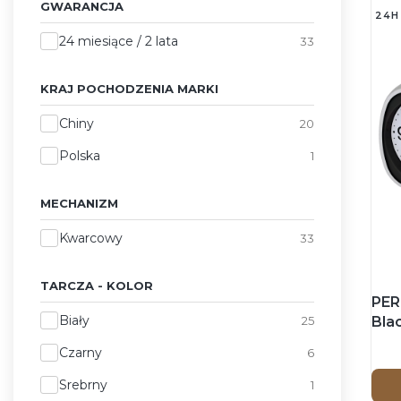
GWARANCJA
24H
Gwarancja
24 miesiące / 2 lata
33
KRAJ POCHODZENIA MARKI
Kraj pochodzenia marki
Chiny
20
Polska
1
MECHANIZM
Mechanizm
Kwarcowy
33
TARCZA - KOLOR
PER
Tarcza - Kolor
Biały
Blac
25
ws
Czarny
6
Srebrny
1