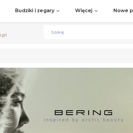
Sprawdź aktualne okazje
ZOBACZ
Budziki i zegary
Więcej
Nowe p
Darmowa dostawa już od 150zł
ZOBACZ
.pl