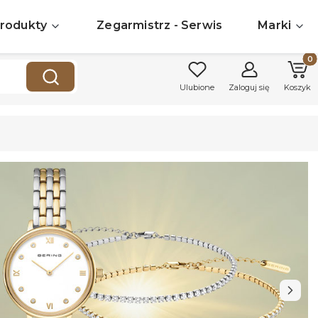
rodukty
Zegarmistrz - Serwis
Marki
Produk
Wyczyść
Szukaj
Ulubione
Zaloguj się
Koszyk