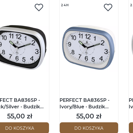
24H
2
FECT BA836SP -
PERFECT BA836SP -
P
k/Silver - Budzik
Ivory/Blue - Budzik
I
kazówkowy
wskazówkowy
w
55,00 zł
55,00 zł
Cena
Cena
DO KOSZYKA
DO KOSZYKA