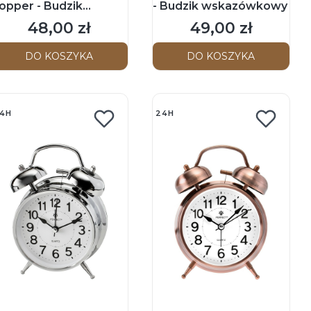
opper - Budzik
- Budzik wskazówkowy
skazówkowy
48,00 zł
49,00 zł
Cena
Cena
DO KOSZYKA
DO KOSZYKA
4H
24H