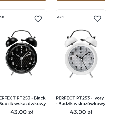
4H
24H
ERFECT PT253 - Black
PERFECT PT253 - Ivory
 Budzik wskazówkowy
- Budzik wskazówkowy
43,00 zł
43,00 zł
Cena
Cena