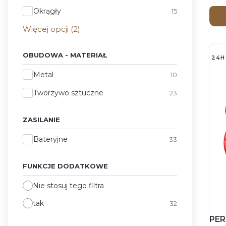
Okrągły
15
Więcej opcji (2)
OBUDOWA - MATERIAŁ
24H
Obudowa - materiał
Metal
10
Tworzywo sztuczne
23
ZASILANIE
Zasilanie
Bateryjne
33
FUNKCJE DODATKOWE
Nie stosuj tego filtra
tak
32
PER