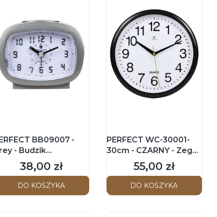
ERFECT BB09007 -
PERFECT WC-30001-
rey - Budzik
30cm - CZARNY - Zegar
skazówkowy
ścienny
38,00 zł
55,00 zł
Cena
Cena
DO KOSZYKA
DO KOSZYKA