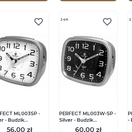
24H
2
FECT ML003SP -
PERFECT ML003W-SP -
P
er - Budzik
Silver - Budzik
-
kazówkowy
wskazówkowy
56,00 zł
60,00 zł
Cena
Cena