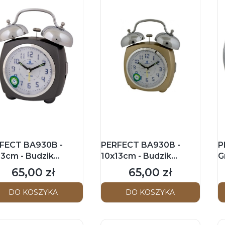
FECT BA930B -
PERFECT BA930B -
P
13cm - Budzik
10x13cm - Budzik
G
azówkowy - Czarny
wskazówkowy - Złoty
w
65,00 zł
65,00 zł
Cena
Cena
DO KOSZYKA
DO KOSZYKA