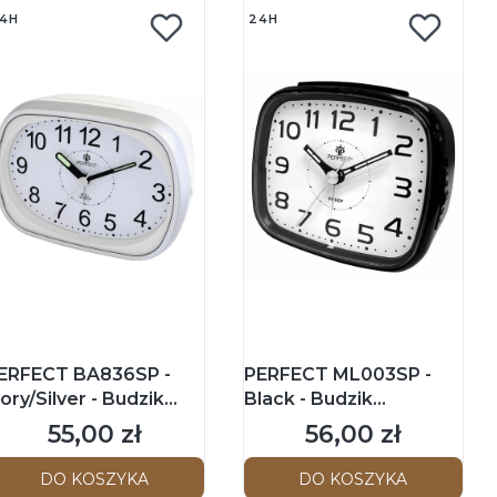
4H
24H
ERFECT BA836SP -
PERFECT ML003SP -
vory/Silver - Budzik
Black - Budzik
skazówkowy
wskazówkowy
55,00 zł
56,00 zł
Cena
Cena
DO KOSZYKA
DO KOSZYKA