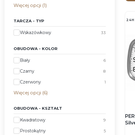
Więcej opcji (1)
24H
TARCZA - TYP
Tarcza - Typ
Wskazówkowy
33
OBUDOWA - KOLOR
Obudowa - Kolor
Biały
6
Czarny
8
Czerwony
1
Więcej opcji (6)
OBUDOWA - KSZTAŁT
PER
Obudowa - Kształt
Kwadratowy
9
Silv
ws
Prostokątny
5