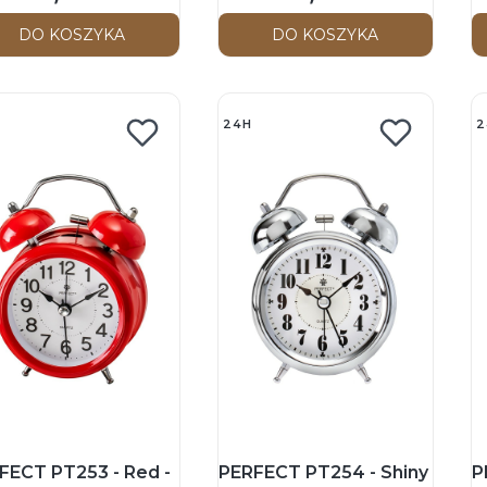
DO KOSZYKA
DO KOSZYKA
24H
2
FECT PT253 - Red -
PERFECT PT254 - Shiny
P