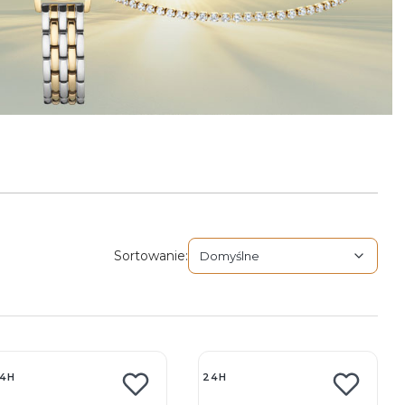
Domyślne
Sortowanie:
Domyślne
4H
24H