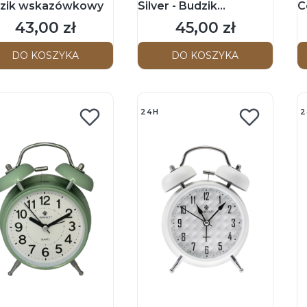
zik wskazówkowy
Silver - Budzik
C
wskazówkowy
w
43,00 zł
45,00 zł
Cena
Cena
DO KOSZYKA
DO KOSZYKA
24H
2