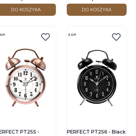
DO KOSZYKA
DO KOSZYKA
4H
24H
ERFECT PT255 -
PERFECT PT256 - Black