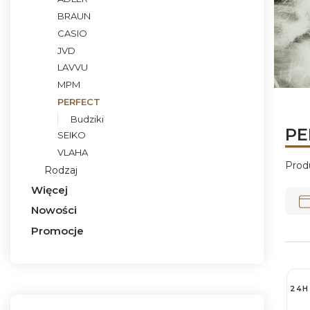
BRAUN
CASIO
JVD
LAVVU
MPM
Naciśni
Naciśni
Naciśni
Naciśni
PERFECT
Budziki
PE
SEIKO
VLAHA
Prod
Rodzaj
Lis
Więcej
Nowości
Promocje
Koniec menu
24H