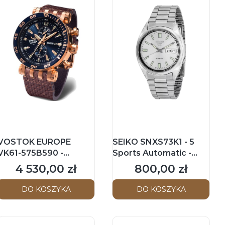
VOSTOK EUROPE
SEIKO SNXS73K1 - 5
VK61-575B590 -
Sports Automatic -
Energia Rocket Chrono
Męski - Zegarek
4 530,00 zł
800,00 zł
Cena
Cena
- Męski - Zegarek na
mechaniczny
pasku
DO KOSZYKA
DO KOSZYKA