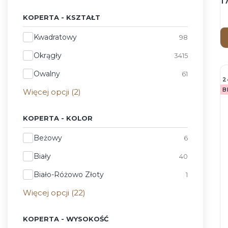
1
Z
KOPERTA - KSZTAŁT
b
Koperta - Kształt
Kwadratowy
98
Okrągły
3415
Owalny
61
2
B
Więcej opcji (2)
KOPERTA - KOLOR
Koperta - Kolor
Beżowy
6
Biały
40
Biało-Różowo Złoty
1
Więcej opcji (22)
KOPERTA - WYSOKOŚĆ