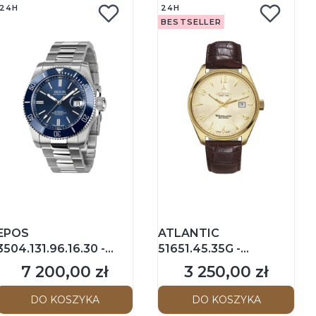
24H
24H
BESTSELLER
EPOS
ATLANTIC
3504.131.96.16.30 -
51651.45.35G -
Sportive Diver - Męski -
Worldmaster Art Deco
7 200,00 zł
3 250,00 zł
Cena
Cena
Zegarek na
- Męski - Zegarek na
bransolecie
pasku
DO KOSZYKA
DO KOSZYKA