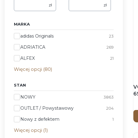
zł
zł
MARKA
Marka
adidas Originals
23
ADRIATICA
269
ALFEX
21
Więcej opcji (80)
STAN
V
6
Stan
NOWY
3863
E
R
OUTLET / Powystawowy
204
-
Nowy z defektem
1
p
e
Więcej opcji (1)