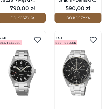
1792261 - Męski -
Titanium - Damski -
Zegarek na
Zegarek kwarcowy
790,00 zł
590,00 zł
Cena
Cena
bransolecie
DO KOSZYKA
DO KOSZYKA
24H
24H
BESTSELLER
BESTSELLER