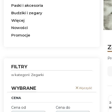
Paski i akcesoria
Budziki i zegary
Więcej
Nowości
Naci
Naci
Naci
Naci
Promocje
Koniec menu
Z
Pr
L
FILTRY
w kategorii: Zegarki
WYBRANE
Wyczyść
CENA
2
Cena od
Cena do
N