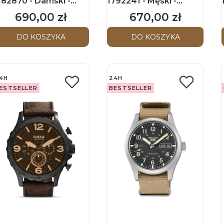
782870 - Damski -
1792241 - Męski -
egarek na
Zegarek na
690,00 zł
670,00 zł
Cena
Cena
ransolecie
bransolecie
DO KOSZYKA
DO KOSZYKA
4H
24H
ESTSELLER
BESTSELLER