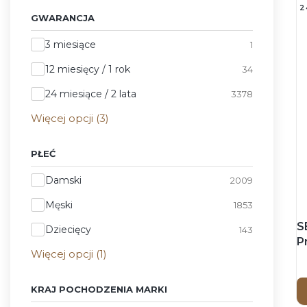
2
GWARANCJA
Gwarancja
3 miesiące
1
12 miesięcy / 1 rok
34
24 miesiące / 2 lata
3378
Więcej opcji (3)
PŁEĆ
Płeć
Damski
2009
Męski
1853
S
Dziecięcy
143
P
Więcej opcji (1)
-
m
KRAJ POCHODZENIA MARKI