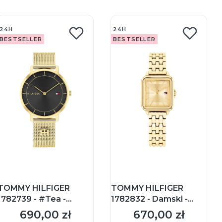
24H
24H
BESTSELLER
BESTSELLER
TOMMY HILFIGER
TOMMY HILFIGER
1782739 - #Tea -
1782832 - Damski -
Damski - Zegarek na
Zegarek na
690,00 zł
670,00 zł
Cena
Cena
bransolecie mesh
bransolecie