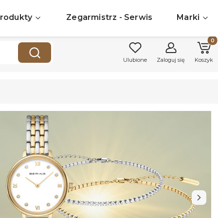
rodukty
Zegarmistrz - Serwis
Marki
Produk
Wyczyść
Szukaj
Ulubione
Zaloguj się
Koszyk