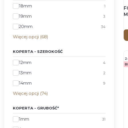
Koperta - Wysokość
18mm
1
F
M
19mm
3
p
20mm
34
Więcej opcji (68)
KOPERTA - SZEROKOŚĆ
2
Koperta - Szerokość
12mm
4
B
13mm
2
14mm
9
Więcej opcji (74)
KOPERTA - GRUBOŚĆ*
Koperta - Grubość*
1mm
31