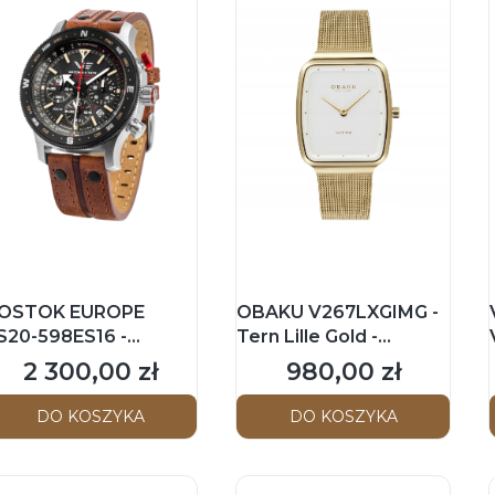
OSTOK EUROPE
OBAKU V267LXGIMG -
S20-598ES16 -
Tern Lille Gold -
xpedition North Pole -
Damski - Zegarek na
2 300,00 zł
980,00 zł
Cena
Cena
atownik Tatr "Klimek"
bransolecie mesh
 Męski - Zegarek na
DO KOSZYKA
DO KOSZYKA
asku - Limitowana
dycja