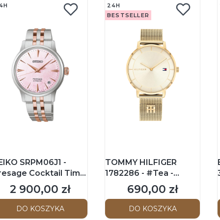
4H
24H
BESTSELLER
EIKO SRPM06J1 -
TOMMY HILFIGER
resage Cocktail Time
1782286 - #Tea -
 Damski - Zegarek
Damski - Zegarek na
2 900,00 zł
690,00 zł
Cena
Cena
echaniczny
bransolecie mesh
DO KOSZYKA
DO KOSZYKA