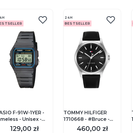
4H
24H
ESTSELLER
BESTSELLER
ASIO F-91W-1YER -
TOMMY HILFIGER
imeless - Unisex -
1710668 - #Bruce -
egarek na pasku
Męski - Zegarek na
129,00 zł
460,00 zł
Cena
Cena
pasku skórzanym