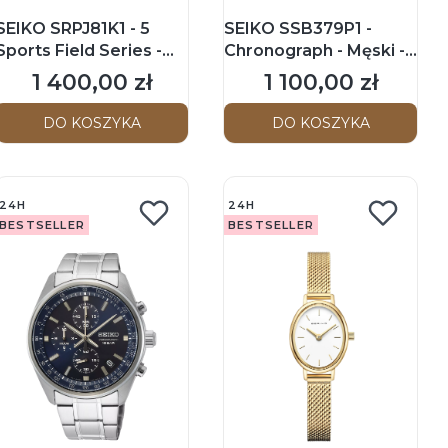
SEIKO SRPJ81K1 - 5
SEIKO SSB379P1 -
Sports Field Series -
Chronograph - Męski -
Męski - Zegarek
Zegarek kwarcowy
1 400,00 zł
1 100,00 zł
Cena
Cena
mechaniczny
DO KOSZYKA
DO KOSZYKA
24H
24H
BESTSELLER
BESTSELLER