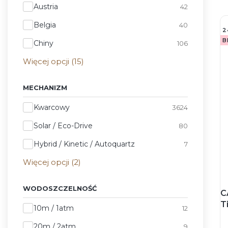
Kraj pochodzenia marki
Austria
42
Belgia
40
2
B
Chiny
106
Więcej opcji (15)
MECHANIZM
Mechanizm
Kwarcowy
3624
Solar / Eco-Drive
80
Hybrid / Kinetic / Autoquartz
7
Więcej opcji (2)
WODOSZCZELNOŚĆ
C
T
Wodoszczelność
10m / 1atm
12
Z
20m / 2atm
9