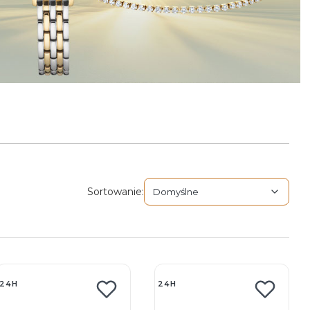
Domyślne
Sortowanie:
Domyślne
tępne produkty
24H
24H