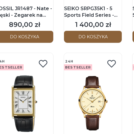
OSSIL JR1487 - Nate -
SEIKO SRPG35K1 - 5
ęski - Zegarek na
Sports Field Series -
asku
Męski - Zegarek
890,00 zł
1 400,00 zł
Cena
Cena
mechaniczny
DO KOSZYKA
DO KOSZYKA
4H
24H
ESTSELLER
BESTSELLER