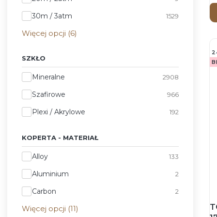
30m / 3atm
1529
Więcej opcji (6)
2
SZKŁO
B
Szkło
Mineralne
2908
Szafirowe
966
Plexi / Akrylowe
192
KOPERTA - MATERIAŁ
Koperta - Materiał
Alloy
133
Aluminium
2
Carbon
2
T
Więcej opcji (11)