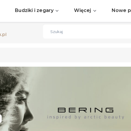
Sprawdź aktualne okazje
ZOBACZ
Budziki i zegary
Więcej
Nowe p
Darmowa dostawa już od 150zł
ZOBACZ
.pl