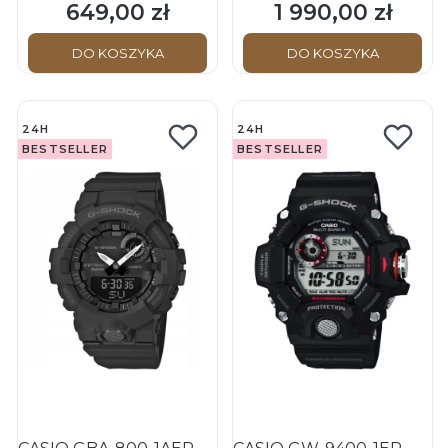
Squad - Męski - Zegarek
Rysy - Męski - Zegarek
649,00 zł
1 990,00 zł
Cena
Cena
na pasku
na pasku
DO KOSZYKA
DO KOSZYKA
24H
24H
BESTSELLER
BESTSELLER