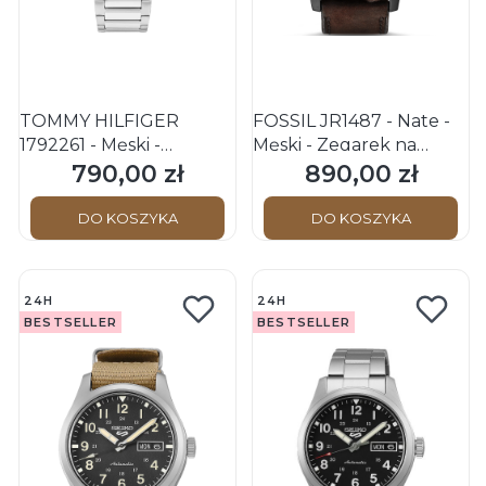
TOMMY HILFIGER
FOSSIL JR1487 - Nate -
1792261 - Męski -
Męski - Zegarek na
Zegarek na bransolecie
pasku
790,00 zł
890,00 zł
Cena
Cena
DO KOSZYKA
DO KOSZYKA
24H
24H
BESTSELLER
BESTSELLER