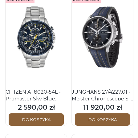
CITIZEN AT8020-54L -
JUNGHANS 27/4227.01 -
Promaster Sky Blue
Meister Chronoscope S -
Angels - Męski - Zegarek
englisches Datum -
2 590,00 zł
11 920,00 zł
Cena
Cena
na bransolecie
Męski - Zegarek na
pasku
DO KOSZYKA
DO KOSZYKA