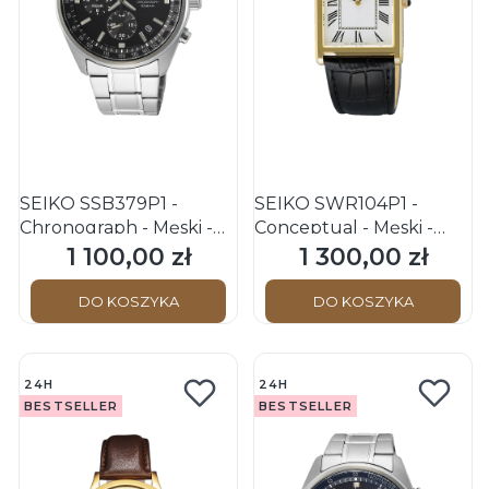
SEIKO SSB379P1 -
SEIKO SWR104P1 -
Chronograph - Męski -
Conceptual - Męski -
Zegarek kwarcowy
Zegarek kwarcowy
1 100,00 zł
1 300,00 zł
Cena
Cena
DO KOSZYKA
DO KOSZYKA
24H
24H
BESTSELLER
BESTSELLER