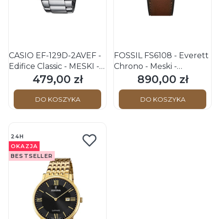
CASIO EF-129D-2AVEF -
FOSSIL FS6108 - Everett
Edifice Classic - MĘSKI -
Chrono - Męski -
Zegarek kwarcowy
Zegarek kwarcowy
479,00 zł
890,00 zł
Cena
Cena
DO KOSZYKA
DO KOSZYKA
24H
OKAZJA
BESTSELLER