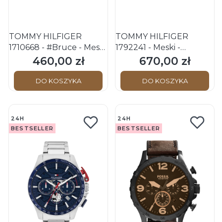
TOMMY HILFIGER
TOMMY HILFIGER
1710668 - #Bruce - Męski
1792241 - Męski -
- Zegarek na pasku
Zegarek na bransolecie
460,00 zł
670,00 zł
Cena
Cena
skórzanym
DO KOSZYKA
DO KOSZYKA
24H
24H
BESTSELLER
BESTSELLER