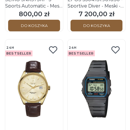
Sports Automatic - Męski
Sportive Diver - Męski -
- Zegarek mechaniczny
Zegarek na bransolecie
800,00 zł
7 200,00 zł
Cena
Cena
DO KOSZYKA
DO KOSZYKA
24H
24H
BESTSELLER
BESTSELLER