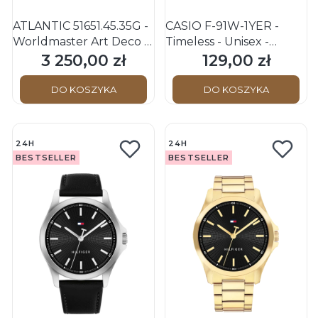
ATLANTIC 51651.45.35G -
CASIO F-91W-1YER -
Worldmaster Art Deco -
Timeless - Unisex -
Męski - Zegarek na
Zegarek na pasku
3 250,00 zł
129,00 zł
Cena
Cena
pasku
DO KOSZYKA
DO KOSZYKA
24H
24H
BESTSELLER
BESTSELLER