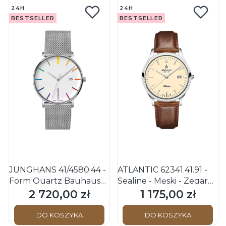
24H
24H
BESTSELLER
BESTSELLER
JUNGHANS 41/4580.44 -
ATLANTIC 62341.41.91 -
Form Quartz Bauhaus
Sealine - Męski - Zegarek
Edition 2025 - Męski -
kwarcowy
2 720,00 zł
1 175,00 zł
Cena
Cena
Zegarek na bransolecie
mesh
DO KOSZYKA
DO KOSZYKA