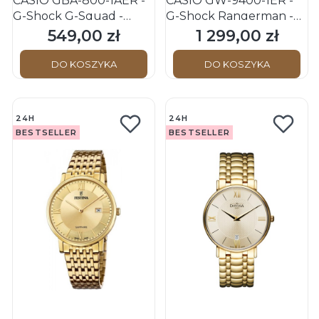
CASIO GBA-800-1AER -
CASIO GW-9400-1ER -
G-Shock G-Squad -
G-Shock Rangerman -
Męski - Zegarek
Męski - Zegarek
549,00 zł
1 299,00 zł
Cena
Cena
sportowy
sportowy
DO KOSZYKA
DO KOSZYKA
24H
24H
BESTSELLER
BESTSELLER