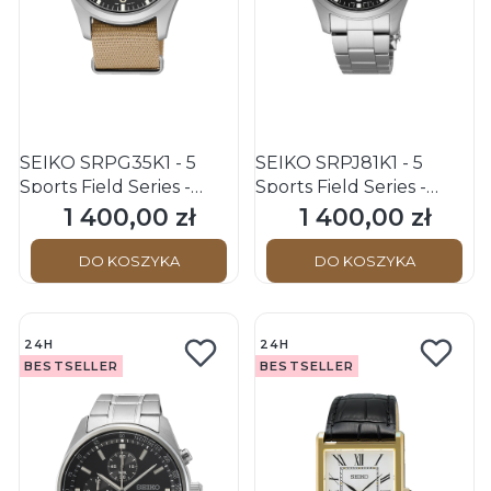
SEIKO SRPG35K1 - 5
SEIKO SRPJ81K1 - 5
Sports Field Series -
Sports Field Series -
Męski - Zegarek
Męski - Zegarek
1 400,00 zł
1 400,00 zł
Cena
Cena
mechaniczny
mechaniczny
DO KOSZYKA
DO KOSZYKA
24H
24H
BESTSELLER
BESTSELLER