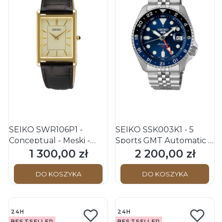
SEIKO SWR106P1 -
SEIKO SSK003K1 - 5
Conceptual - Męski -
Sports GMT Automatic -
Zegarek kwarcowy
Męski - Zegarek
1 300,00 zł
2 200,00 zł
Cena
Cena
mechaniczny
DO KOSZYKA
DO KOSZYKA
24H
24H
BESTSELLER
BESTSELLER