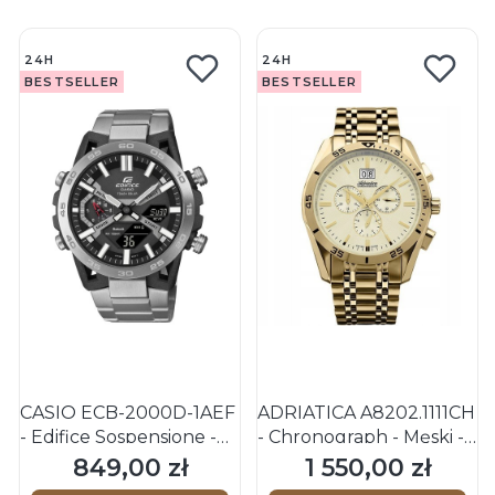
24H
24H
BESTSELLER
BESTSELLER
CASIO ECB-2000D-1AEF
ADRIATICA A8202.1111CH
- Edifice Sospensione -
- Chronograph - Męski -
Męski - Zegarek
Zegarek na bransolecie
849,00 zł
1 550,00 zł
Cena
Cena
kwarcowy