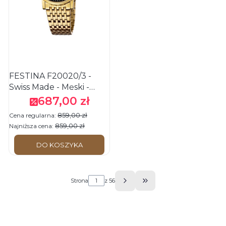
FESTINA F20020/3 -
Swiss Made - Męski -
Zegarek kwarcowy
687,00 zł
Cena promocyjna
859,00 zł
Cena regularna:
859,00 zł
Najniższa cena:
DO KOSZYKA
Strona
z 56
Przejdź do ostatniej s