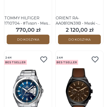
TOMMY HILFIGER
ORIENT RA-
1710704 - #Tyson - Męski
AA0810N39B - Męski -
- Zegarek na pasku
Zegarek na bransolecie
770,00 zł
2 120,00 zł
Cena
Cena
skórzanym
DO KOSZYKA
DO KOSZYKA
24H
24H
BESTSELLER
BESTSELLER