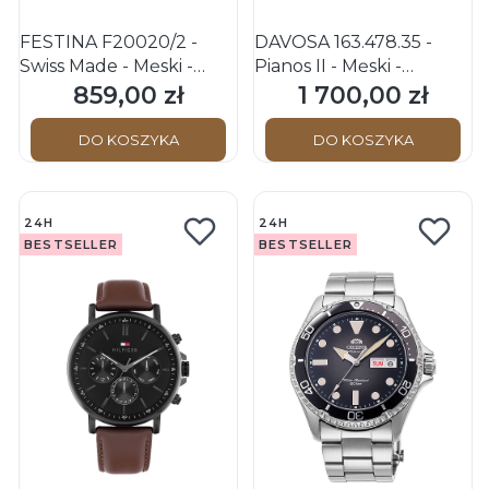
FESTINA F20020/2 -
DAVOSA 163.478.35 -
Swiss Made - Męski -
Pianos II - Męski -
Zegarek kwarcowy
Zegarek na bransolecie
859,00 zł
1 700,00 zł
Cena
Cena
DO KOSZYKA
DO KOSZYKA
24H
24H
BESTSELLER
BESTSELLER