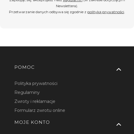
Newslettera).
Przetwarzanie danych odbywa się zgodnie z
polityką prywatności
.
Linki w stopce
POMOC
Polityka prywatności
Regulaminy
Zwroty i reklamacje
Formularz zwrotu online
MOJE KONTO