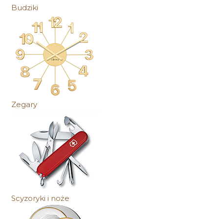
Budziki
Zegary
Scyzoryki i noże