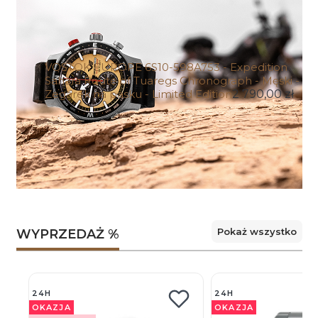
VOSTOK EUROPE 6S10-598A753 - Expedition
Sahara Route of Tuaregs Chronograph - Męski -
Zegarek na pasku - Limited Edition
2 790,00 zł
Pokaż wszystko
WYPRZEDAŻ %
24H
24H
OKAZJA
OKAZJA