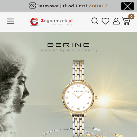
Darmowa już od 199zł
ZOBACZ
Dostawa już od 199zł
ZOBACZ
Produk
Otwórz wyszukiwark