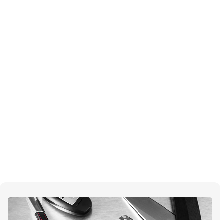
Darmowa dostawa
Darmowa dostawa przy zakupach powyżej
150 zł.
Możliwość płatności za pobraniem..