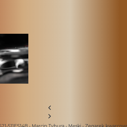
511ES14B - Marcin Tybura - Męski - Zegarek kwarcowy