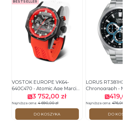
BESTSELLER
VOSTOK EUROPE VK64-
LORUS RT381HX9 
640C470 - Atomic Age Marcin
Chronograph - Męs
"TYBUR" Tybura - Męski -
Zegarek na branso
3 752,00 zł
419,00
Cena promocyjna
Cena pr
Zegarek na pasku
4 690,00 zł
476,00 zł
Najniższa cena:
Najniższa cena:
DO KOSZYKA
DO KOSZ