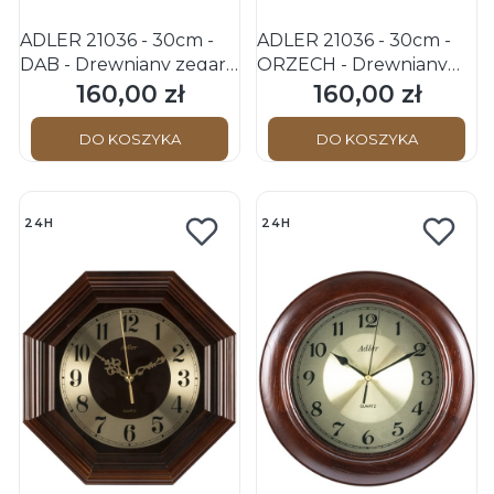
ADLER 21036 - 30cm -
ADLER 21036 - 30cm -
DĄB - Drewniany zegar
ORZECH - Drewniany
ścienny
zegar ścienny
160,00 zł
160,00 zł
Cena
Cena
DO KOSZYKA
DO KOSZYKA
24H
24H