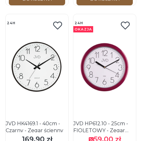
24H
24H
OKAZJA
JVD HK4169.1 - 40cm -
JVD HP612.10 - 25cm -
Czarny - Zegar ścienny
FIOLETOWY - Zegar
ścienny
169,90 zł
59,00 zł
Cena
Cena promocyjna