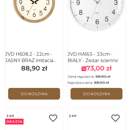
JVD H608.2 - 22cm -
JVD HA16.5 - 33cm -
JASNY BRĄZ imitacja
BIAŁY - Zegar ścienny
drewna - Zegar ścienny
88,90 zł
73,00 zł
Cena
Cena promocyjna
88,90 zł
Cena regularna:
88,90 zł
Najniższa cena:
DO KOSZYKA
DO KOSZYKA
24H
24H
OKAZJA