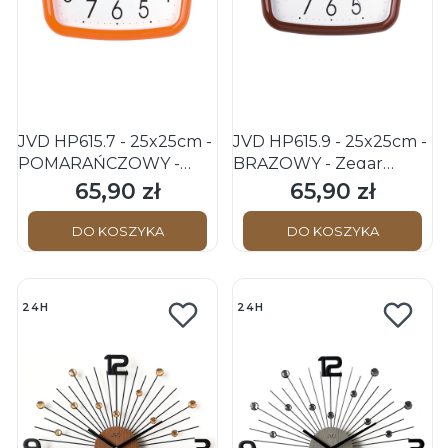
JVD HP615.7 - 25x25cm -
JVD HP615.9 - 25x25cm -
POMARAŃCZOWY -
BRĄZOWY - Zegar
Zegar ścienny
ścienny
65,90 zł
65,90 zł
Cena
Cena
DO KOSZYKA
DO KOSZYKA
24H
24H