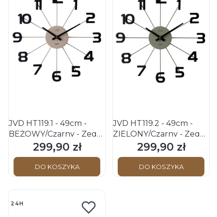
JVD HT119.1 - 49cm -
JVD HT119.2 - 49cm -
BEŻOWY/Czarny - Zegar
ZIELONY/Czarny - Zegar
ścienny
ścienny
299,90 zł
299,90 zł
Cena
Cena
DO KOSZYKA
DO KOSZYKA
24H