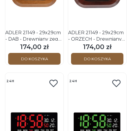
ADLER 21149 - 29x29cm
ADLER 21149 - 29x29cm
- DĄB - Drewniany zegar
- ORZECH - Drewniany
ścienny
zegar ścienny
174,00 zł
174,00 zł
Cena
Cena
DO KOSZYKA
DO KOSZYKA
24H
24H