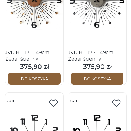
JVD HT117.1 - 49cm -
JVD HT117.2 - 49cm -
Zegar ścienny
Zegar ścienny
375,90 zł
375,90 zł
Cena
Cena
DO KOSZYKA
DO KOSZYKA
24H
24H