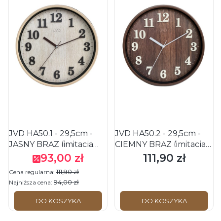
JVD HA50.1 - 29,5cm -
JVD HA50.2 - 29,5cm -
JASNY BRĄZ (imitacja
CIEMNY BRĄZ (imitacja
drewna) - Zegar ścienny
drewna) - Zegar ścienny
93,00 zł
111,90 zł
Cena promocyjna
Cena
111,90 zł
Cena regularna:
94,00 zł
Najniższa cena:
DO KOSZYKA
DO KOSZYKA