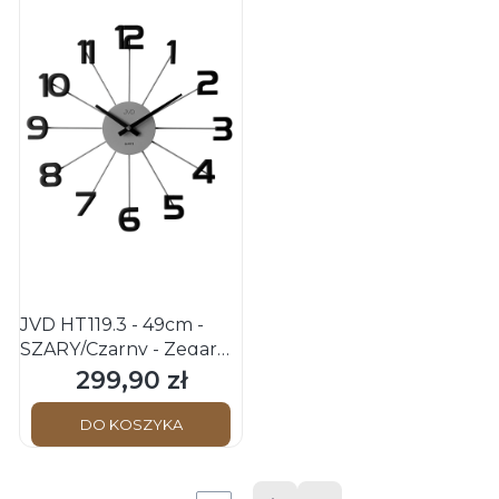
JVD HT119.3 - 49cm -
SZARY/Czarny - Zegar
ścienny
299,90 zł
Cena
DO KOSZYKA