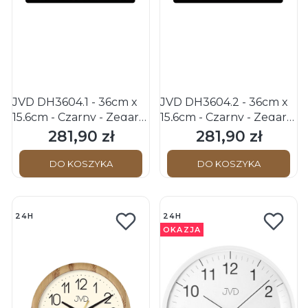
JVD DH3604.1 - 36cm x
JVD DH3604.2 - 36cm x
15,6cm - Czarny - Zegar
15,6cm - Czarny - Zegar
cyfrowy
cyfrowy
281,90 zł
281,90 zł
Cena
Cena
DO KOSZYKA
DO KOSZYKA
24H
24H
OKAZJA