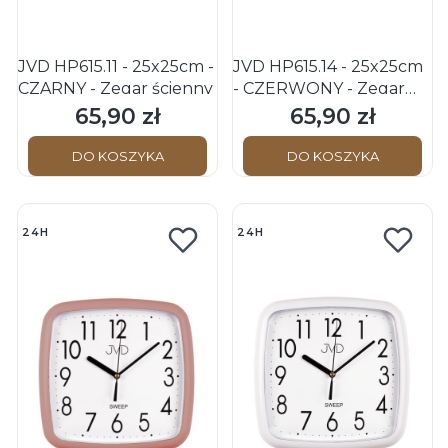
JVD HP615.11 - 25x25cm -
JVD HP615.14 - 25x25cm
CZARNY - Zegar ścienny
- CZERWONY - Zegar
ścienny
65,90 zł
65,90 zł
Cena
Cena
DO KOSZYKA
DO KOSZYKA
24H
24H