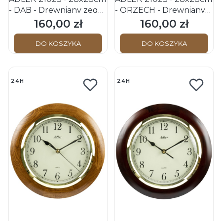
- DĄB - Drewniany zegar
- ORZECH - Drewniany
ścienny
zegar ścienny
160,00 zł
160,00 zł
Cena
Cena
DO KOSZYKA
DO KOSZYKA
24H
24H