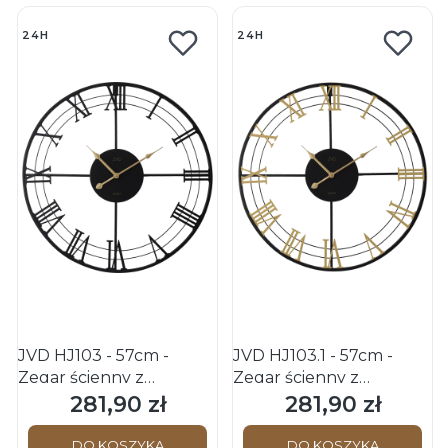
24H
24H
JVD HJ103 - 57cm -
JVD HJ103.1 - 57cm -
Zegar ścienny z
Zegar ścienny z
rzymskimi cyframi
rzymskimi cyframi
281,90 zł
281,90 zł
Cena
Cena
DO KOSZYKA
DO KOSZYKA