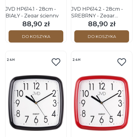
JVD HP614.1 - 28cm -
JVD HP614.2 - 28cm -
BIAŁY - Zegar ścienny
SREBRNY - Zegar
ścienny
88,90 zł
88,90 zł
Cena
Cena
DO KOSZYKA
DO KOSZYKA
24H
24H