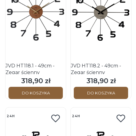
JVD HT118.1 - 49cm -
JVD HT118.2 - 49cm -
Zegar ścienny
Zegar ścienny
318,90 zł
318,90 zł
Cena
Cena
DO KOSZYKA
DO KOSZYKA
24H
24H