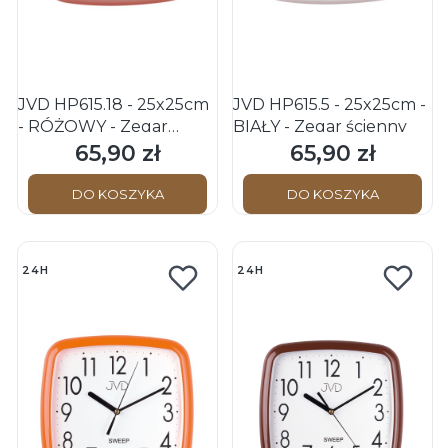
JVD HP615.18 - 25x25cm
JVD HP615.5 - 25x25cm -
- RÓŻOWY - Zegar
BIAŁY - Zegar ścienny
ścienny
65,90 zł
65,90 zł
Cena
Cena
DO KOSZYKA
DO KOSZYKA
24H
24H