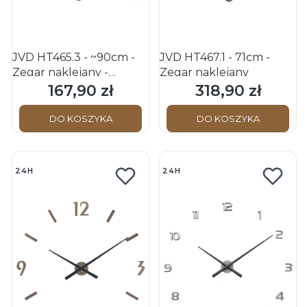
JVD HT465.3 - ~90cm -
JVD HT467.1 - 71cm -
Zegar naklejany -
Zegar naklejany
Różowo Złoty
167,90 zł
318,90 zł
Cena
Cena
DO KOSZYKA
DO KOSZYKA
24H
24H