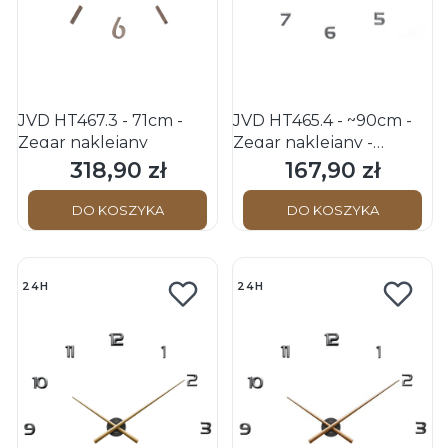
JVD HT467.3 - 71cm -
JVD HT465.4 - ~90cm -
Zegar naklejany
Zegar naklejany -
Srebrny/Czarny
318,90 zł
167,90 zł
Cena
Cena
DO KOSZYKA
DO KOSZYKA
24H
24H