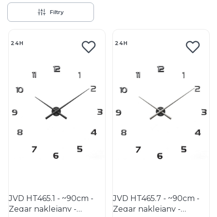
Filtry
Lista produktów
24H
24H
JVD HT465.1 - ~90cm -
JVD HT465.7 - ~90cm -
Zegar naklejany -
Zegar naklejany -