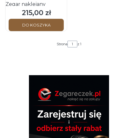
Zegar naklejany
215,00 zł
Cena
DO KOSZYKA
Strona
z 1