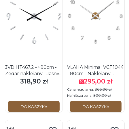
JVD HT467.2 - ~90cm -
VLAHA Minimal VCT1044
Zegar naklejany - Jasny
- 80cm - Naklejany
brąz
zegar ścienny z drewna
318,90 zł
295,00 zł
Cena
Cena promocyjna
dębowego
366,00 zł
Cena regularna:
300,00 zł
Najniższa cena:
DO KOSZYKA
DO KOSZYKA
24H
24H