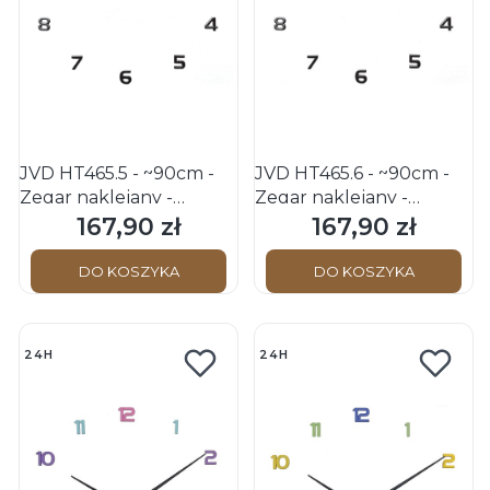
JVD HT465.5 - ~90cm -
JVD HT465.6 - ~90cm -
Zegar naklejany -
Zegar naklejany -
Czarny/Żółto Złoty
Czarny/Różowo Złoty
167,90 zł
167,90 zł
Cena
Cena
DO KOSZYKA
DO KOSZYKA
24H
24H