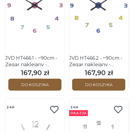
JVD HT466.1 - ~90cm -
JVD HT466.2 - ~90cm -
Zegar naklejany -
Zegar naklejany -
Kolorowy
Kolorowy
167,90 zł
167,90 zł
Cena
Cena
DO KOSZYKA
DO KOSZYKA
24H
24H
OKAZJA