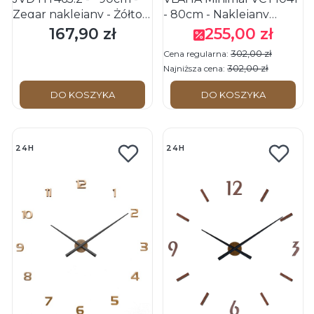
Zegar naklejany - Żółto
- 80cm - Naklejany
Złoty
zegar ścienny z drewna
167,90 zł
255,00 zł
Cena
Cena promocyjna
dębowego
302,00 zł
Cena regularna:
302,00 zł
Najniższa cena:
DO KOSZYKA
DO KOSZYKA
24H
24H