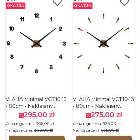
OKAZJA
OKAZJA
VLAHA Minimal VCT1045
VLAHA Minimal VCT1043
- 80cm - Naklejany
- 80cm - Naklejany
zegar ścienny z drewna
zegar ścienny z drewna
295,00 zł
275,00 zł
Cena promocyjna
Cena promocyjna
dębowego
dębowego
366,00 zł
535,00 zł
Cena regularna:
Cena regularna:
300,00 zł
535,00 zł
Najniższa cena:
Najniższa cena: