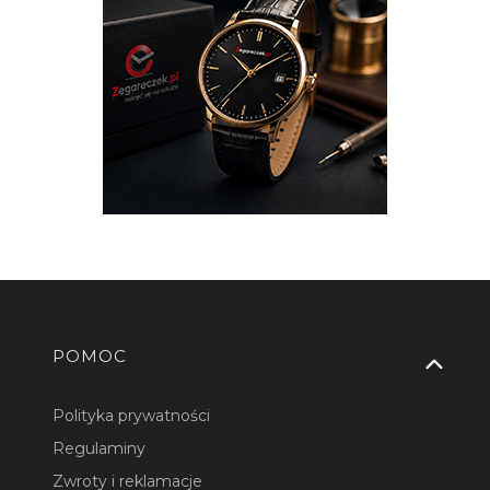
Linki w stopce
POMOC
Polityka prywatności
Regulaminy
Zwroty i reklamacje