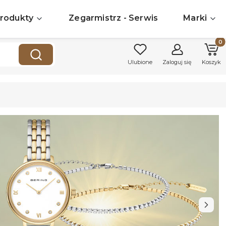
rodukty
Zegarmistrz - Serwis
Marki
Produk
Wyczyść
Szukaj
Ulubione
Zaloguj się
Koszyk