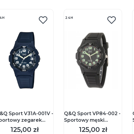
4H
24H
&Q Sport V31A-001V -
Q&Q Sport VP84-002 -
portowy zegarek
Sportowy męski
aręczny
zegarek naręczny
125,00 zł
125,00 zł
Cena
Cena