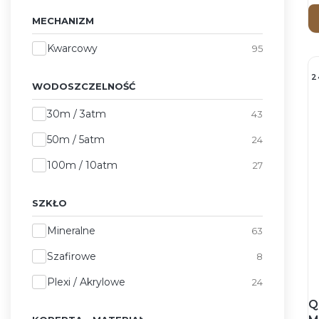
MECHANIZM
Mechanizm
Kwarcowy
95
2
WODOSZCZELNOŚĆ
Wodoszczelność
30m / 3atm
43
50m / 5atm
24
100m / 10atm
27
SZKŁO
Szkło
Mineralne
63
Szafirowe
8
Plexi / Akrylowe
24
Q