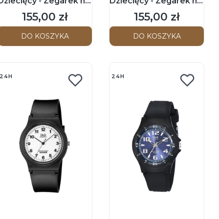
Dziecięcy - Zegarek na
Dziecięcy - Zegarek na
pasku
pasku
155,00 zł
155,00 zł
Cena
Cena
DO KOSZYKA
DO KOSZYKA
24H
24H