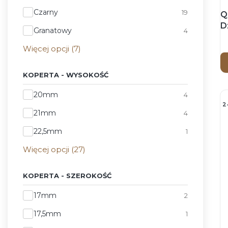
Czarny
19
Q
D
Granatowy
4
p
Więcej opcji (7)
KOPERTA - WYSOKOŚĆ
Koperta - Wysokość
20mm
4
2
21mm
4
22,5mm
1
Więcej opcji (27)
KOPERTA - SZEROKOŚĆ
Koperta - Szerokość
17mm
2
17,5mm
1