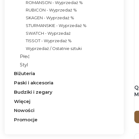
ROMANSON - Wyprzedaż %
RUBICON - Wyprzedaż %
SKAGEN - Wyprzedaż %
STURMANSKIE - Wyprzedaż %
SWATCH - Wyprzedaż
TISSOT - Wyprzedaż %
Wyprzedaż / Ostatnie sztuki
Płeć
Styl
Biżuteria
Paski i akcesoria
Q
Budziki i zegary
M
Więcej
p
Nowości
Promocje
Koniec menu