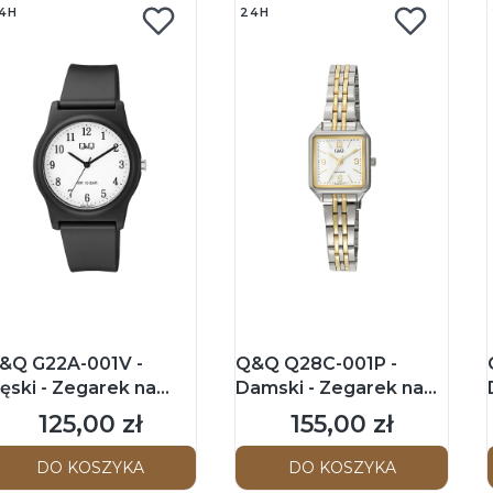
4H
24H
&Q G22A-001V -
Q&Q Q28C-001P -
ęski - Zegarek na
Damski - Zegarek na
asku
bransolecie
125,00 zł
155,00 zł
Cena
Cena
DO KOSZYKA
DO KOSZYKA