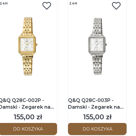
24H
24H
Q&Q Q28C-002P -
Q&Q Q28C-003P -
Damski - Zegarek na
Damski - Zegarek na
bransolecie
bransolecie
155,00 zł
155,00 zł
Cena
Cena
DO KOSZYKA
DO KOSZYKA