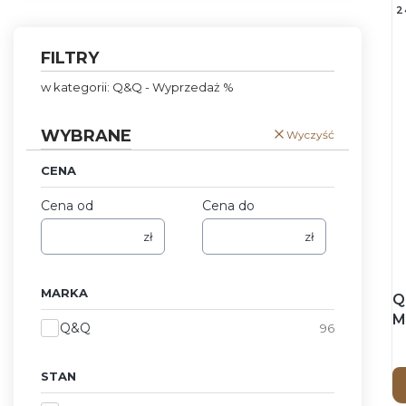
2
FILTRY
w kategorii: Q&Q - Wyprzedaż %
WYBRANE
Wyczyść
CENA
Cena od
Cena do
zł
zł
MARKA
Q
M
Marka
Q&Q
96
p
STAN