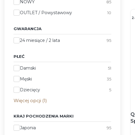
Stan
NOWY
85
OUTLET / Powystawowy
10
2
GWARANCJA
Gwarancja
24 miesiące / 2 lata
95
PŁEĆ
Płeć
Damski
51
Męski
35
Dziecięcy
5
Więcej opcji (1)
Q
KRAJ POCHODZENIA MARKI
S
Kraj pochodzenia marki
n
Japonia
95