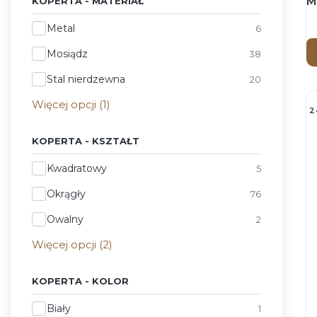
M
KOPERTA - MATERIAŁ
p
Koperta - Materiał
Metal
6
Mosiądz
38
Stal nierdzewna
20
Więcej opcji (1)
2
KOPERTA - KSZTAŁT
Koperta - Kształt
Kwadratowy
5
Okrągły
76
Owalny
2
Więcej opcji (2)
KOPERTA - KOLOR
Koperta - Kolor
Biały
1