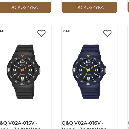
DO KOSZYKA
DO KOSZYKA
4H
24H
&Q V02A-015V -
Q&Q V02A-016V -