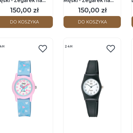
ęski - Zegarek na
Męski - Zegarek na
asku
pasku
150,00 zł
150,00 zł
Cena
Cena
DO KOSZYKA
DO KOSZYKA
4H
24H