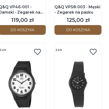
Q&Q VP46-001 -
Q&Q VP58-003 - Męski
Damski - Zegarek na
- Zegarek na pasku
pasku
119,00 zł
125,00 zł
Cena
Cena
DO KOSZYKA
DO KOSZYKA
24H
24H