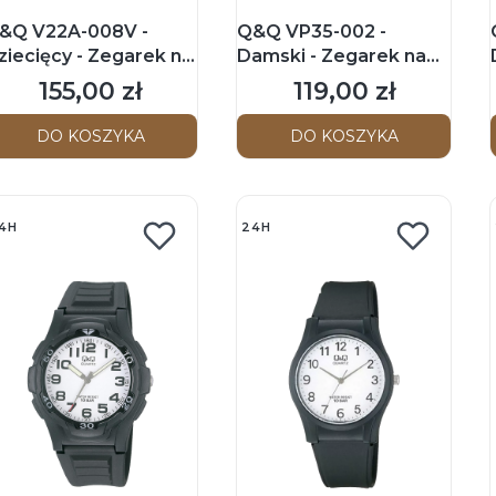
&Q V22A-008V -
Q&Q VP35-002 -
ziecięcy - Zegarek na
Damski - Zegarek na
asku
pasku
155,00 zł
119,00 zł
Cena
Cena
DO KOSZYKA
DO KOSZYKA
4H
24H