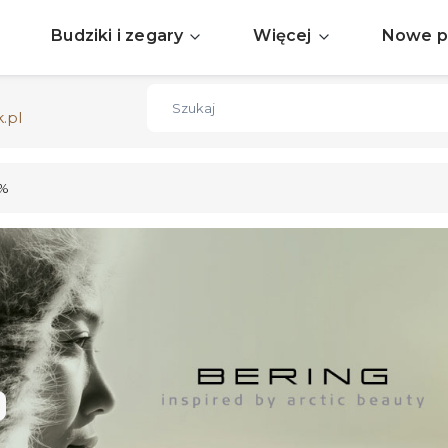
Sprawdź aktualne okazje
ZOBACZ
Budziki i zegary
Więcej
Nowe p
Darmowa dostawa już od 150zł
ZOBACZ
.pl
 %