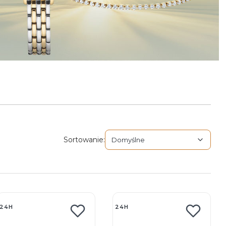
Domyślne
Sortowanie:
Domyślne
ępne produkty
24H
24H