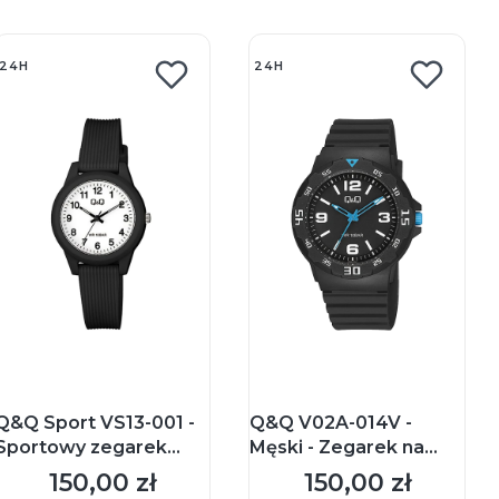
24H
24H
Q&Q Sport VS13-001 -
Q&Q V02A-014V -
Sportowy zegarek
Męski - Zegarek na
naręczny
pasku
150,00 zł
150,00 zł
Cena
Cena