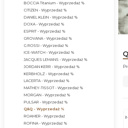
BOCCIA Titanium - Wyprzedaż %
CITIZEN - Wyprzedaż %
DANIEL KLEIN - Wyprzedaż %
DOXA - Wyprzedaż %
ESPRIT - Wyprzedaż %
Naci
Naci
Naci
Naci
GROVANA - Wyprzedaż %
G.ROSSI - Wyprzedaż %
Q
ICE-WATCH - Wyprzedaż %
JACQUES LEMANS - Wyprzedaż %
Pr
JORDAN KERR - Wyprzedaż %
KERBHOLZ - Wyprzedaż %
L
LACERTA - Wyprzedaż %
MATHEY-TISSOT - Wyprzedaż %
MORGAN - Wyprzedaż %
PULSAR - Wyprzedaż %
Q&Q - Wyprzedaż %
ROAMER - Wyprzedaż
2
ROFINA - Wyprzedaż %