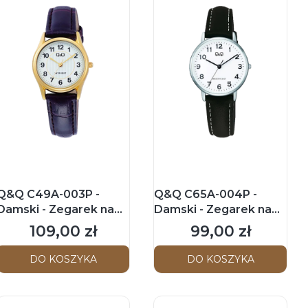
Q&Q C49A-003P -
Q&Q C65A-004P -
Damski - Zegarek na
Damski - Zegarek na
pasku
pasku
109,00 zł
99,00 zł
Cena
Cena
DO KOSZYKA
DO KOSZYKA