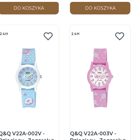
DO KOSZYKA
DO KOSZYKA
24H
24H
Q&Q V22A-002V -
Q&Q V22A-003V -