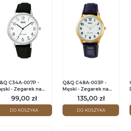
&Q C34A-007P -
Q&Q C48A-003P -
ęski - Zegarek na
Męski - Zegarek na
asku
pasku
99,00 zł
135,00 zł
Cena
Cena
DO KOSZYKA
DO KOSZYKA