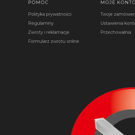
Linki w stopce
POMOC
MOJE KONT
Polityka prywatności
Twoje zamówien
Regulaminy
Ustawienia kont
Zwroty i reklamacje
Przechowalnia
Formularz zwrotu online