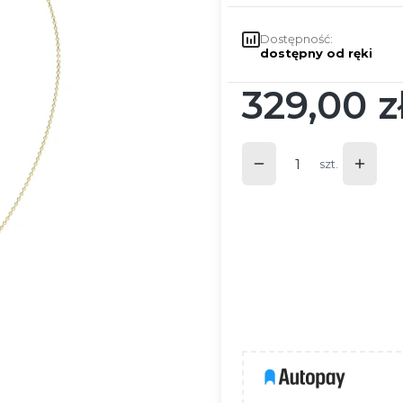
Dostępność:
dostępny od ręki
329,00 z
Cena
szt.