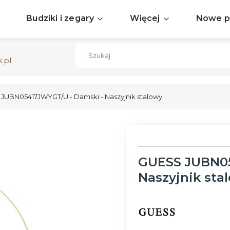
Sprawdź aktualne okazje
ZOBACZ
Budziki i zegary
Więcej
Nowe p
Darmowa dostawa już od 150zł
ZOBACZ
.pl
JUBN05417JWYGT/U - Damski - Naszyjnik stalowy
GUESS JUBN05
Naszyjnik sta