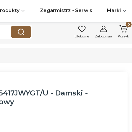
rodukty
Zegarmistrz - Serwis
Marki
Produk
Wyczyść
Szukaj
Ulubione
Zaloguj się
Koszyk
417JWYGT/U - Damski -
lowy