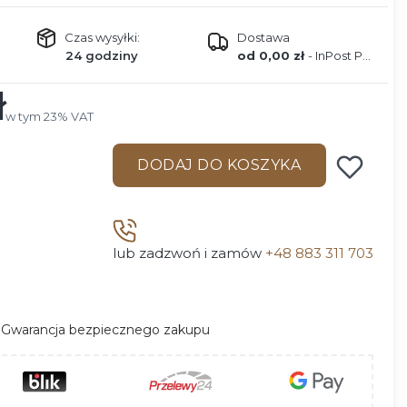
Czas wysyłki:
Dostawa
24 godziny
od 0,00 zł
- InPost Paczkomaty 24/7
ł
w tym 23% VAT
w tym
23%
VAT
DODAJ DO KOSZYKA
lub zadzwoń i zamów
+48 883 311 703
Gwarancja bezpiecznego zakupu