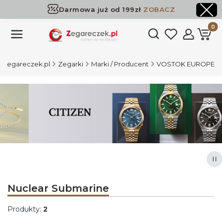
Darmowa już od 199zł
ZOBACZ
Dostawa już od 199zł
ZOBACZ
Produk
Otwórz wyszukiwark
Zegareczek.pl
Zegarki
Marki / Producent
VOSTOK EUROPE
Naciśnij Enter lub spację, aby otworzyć stronę.
Naciśnij Enter lub spację, aby otworzyć stronę.
Naciśnij Enter lub spację, aby otworzyć stronę.
Naciśnij Enter lub spację, aby otworzyć stronę.
Za
Nuclear Submarine
Produkty:
2