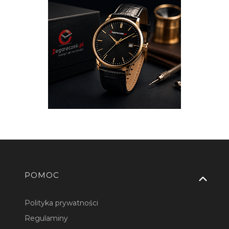
Linki w stopce
POMOC
Polityka prywatności
Regulaminy