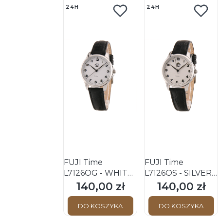
24H
24H
FUJI Time
FUJI Time
L7126QG - WHITE
L7126QS - SILVER -
- Damski - Zegarek
Damski - Zegarek
140,00 zł
140,00 zł
Cena
Cena
kwarcowy na
kwarcowy na
pasku
pasku
DO KOSZYKA
DO KOSZYKA