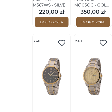
M367WS - SILVER
M6103QG - GOLD
- Męski - Zegarek
- Męski - Zegarek
220,00 zł
350,00 zł
Cena
Cena
mechaniczny z
kwarcowy na
ręcznym
bransolecie
DO KOSZYKA
DO KOSZYKA
naciągiem
24H
24H