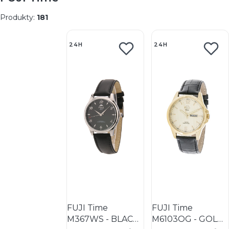
Produkty:
181
Lista produktów
24H
24H
FUJI Time
FUJI Time
M367WS - BLACK -
M6103QG - GOLD