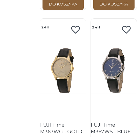
ręcznym
ręcznym
DO KOSZYKA
DO KOSZYKA
naciągiem
naciągiem
24H
24H
FUJI Time
FUJI Time
M367WG - GOLD -
M367WS - BLUE -