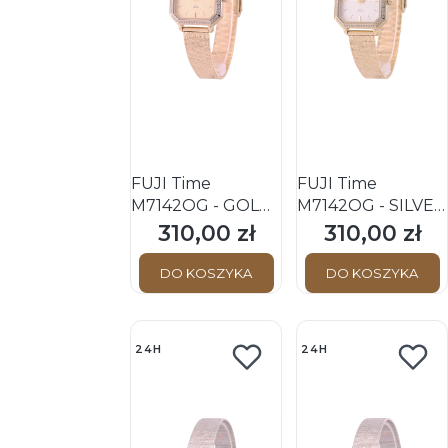
FUJI Time
FUJI Time
M7142QG - GOLD
M7142QG - SILVER
- Damski - Zegarek
- Damski - Zegarek
310,00 zł
310,00 zł
Cena
Cena
kwarcowy na
kwarcowy na
bransolecie
bransolecie
DO KOSZYKA
DO KOSZYKA
24H
24H