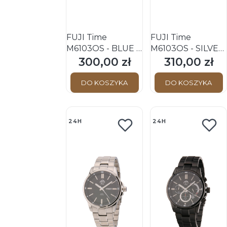
FUJI Time
FUJI Time
M6103QS - BLUE -
M6103QS - SILVER
Męski - Zegarek
- Męski - Zegarek
300,00 zł
310,00 zł
Cena
Cena
kwarcowy na
kwarcowy na
bransolecie
bransolecie
DO KOSZYKA
DO KOSZYKA
24H
24H