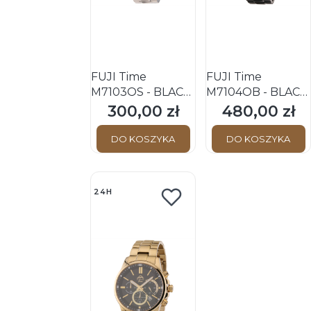
FUJI Time
FUJI Time
M7103QS - BLACK
M7104QB - BLACK
- Męski - Zegarek
- Męski - Zegarek
300,00 zł
480,00 zł
Cena
Cena
kwarcowy na
kwarcowy z
bransolecie
chronografem
DO KOSZYKA
DO KOSZYKA
24H