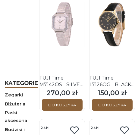
FUJI Time
FUJI Time
KATEGORIE
M7142QS - SILVER
L7126QG - BLACK -
- Damski - Zegarek
Damski - Zegarek
270,00 zł
150,00 zł
Cena
Cena
Zegarki
kwarcowy na
kwarcowy na
Biżuteria
bransolecie
pasku
DO KOSZYKA
DO KOSZYKA
Paski i
akcesoria
24H
24H
Budziki i