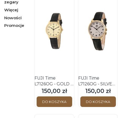
zegary
Więcej
Nowości
Promocje
Koniec menu
FUJI Time
FUJI Time
L7126QG - GOLD -
L7126QG - SILVER
Damski - Zegarek
- Damski - Zegarek
150,00 zł
150,00 zł
Cena
Cena
kwarcowy na
kwarcowy na
pasku
pasku
DO KOSZYKA
DO KOSZYKA