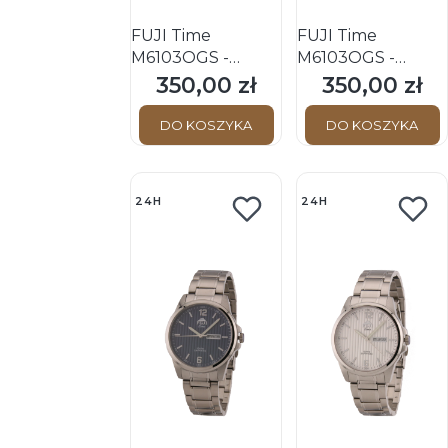
FUJI Time
FUJI Time
M6103QGS -
M6103QGS -
BLACK - Męski -
GOLD - Męski -
350,00 zł
350,00 zł
Cena
Cena
Zegarek
Zegarek
kwarcowy na
kwarcowy na
DO KOSZYKA
DO KOSZYKA
bransolecie
bransolecie
24H
24H