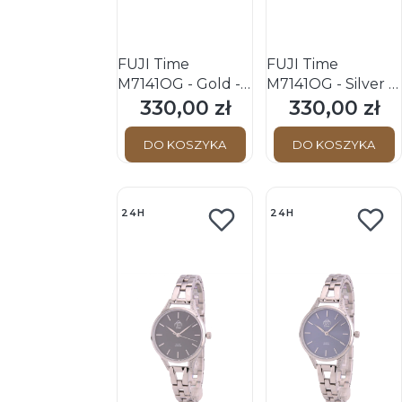
FUJI Time
FUJI Time
M7141QG - Gold -
M7141QG - Silver -
Damski - Zegarek
Damski - Zegarek
330,00 zł
330,00 zł
Cena
Cena
kwarcowy na
kwarcowy na
bransolecie
bransolecie
DO KOSZYKA
DO KOSZYKA
24H
24H