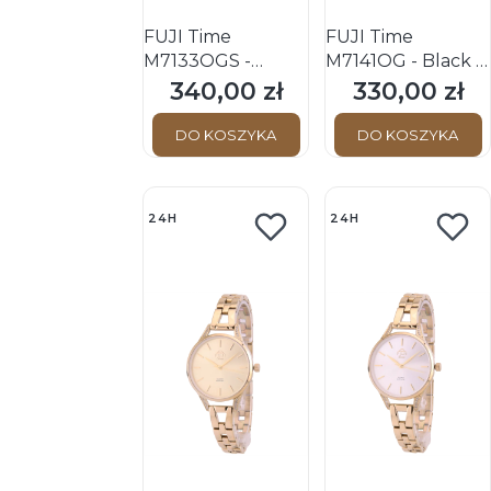
FUJI Time
FUJI Time
M7133QGS -
M7141QG - Black -
BLACK - Męski -
Damski - Zegarek
340,00 zł
330,00 zł
Cena
Cena
Zegarek
kwarcowy na
kwarcowy na
bransolecie
DO KOSZYKA
DO KOSZYKA
bransolecie
24H
24H