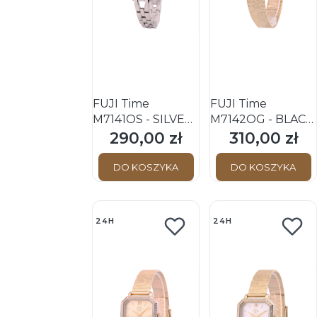
FUJI Time
FUJI Time
M7141QS - SILVER
M7142QG - BLACK
- Damski - Zegarek
- Damski - Zegarek
290,00 zł
310,00 zł
Cena
Cena
kwarcowy na
kwarcowy na
bransolecie
bransolecie
DO KOSZYKA
DO KOSZYKA
24H
24H