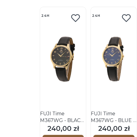
24H
24H
FUJI Time
FUJI Time
M367WG - BLACK
M367WG - BLUE -
- Męski - Zegarek
Męski - Zegarek
240,00 zł
240,00 zł
Cena
Cena
mechaniczny z
mechaniczny z