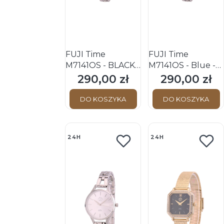
FUJI Time
FUJI Time
M7141QS - BLACK -
M7141QS - Blue -
Damski - Zegarek
Damski - Zegarek
290,00 zł
290,00 zł
Cena
Cena
kwarcowy na
kwarcowy na
bransolecie
bransolecie
DO KOSZYKA
DO KOSZYKA
24H
24H